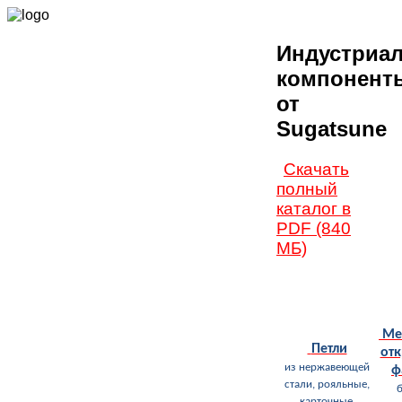
Индустриа
компонент
от
Sugatsune
Скачать
полный
каталог в
PDF (840
МБ)
Ме
Петли
от
из нержавеющей
ф
стали, рояльные,
б
карточные,