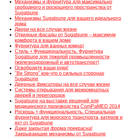
Механизмы и фурнитура для максимально
свободного и роскошного пространства от
Sugatsune
Механизмы Sugatsune для вашего идеального
дома
Двери на все случаи жизни
Откидные фасады от Sugatsune – максимум
комфорта в вашем доме
Фурнитура для ванных комнат
Стиль + Функциональность. Фурнитура
Sugatsune для тяжелой промышленности
(железнодорожный и автотранспорт)
Освободите ваши руки!
"Be Strong" кое-что о сильных сторонах
Sugatsune
Дверные фиксаторы на все случаи жизни
Системы открывания для межкомнатных
дверей и перегородок
Sugatsune на выставке решений для
медицинского производства ComPaMED 2014
Роскошь + функциональность. Специальная
фурнитура для морского транспорта, катеров и
яхт от Sugatsune
Даже закрытая форма прекрасна!
Закрывающие механизмы от Sugatsune