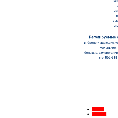
шп
ры
п
за
ст
Регулируемые
вибропоглащающие, у
маленькие,
большие, саморегули
стр. 801-838
Назад
Вперед