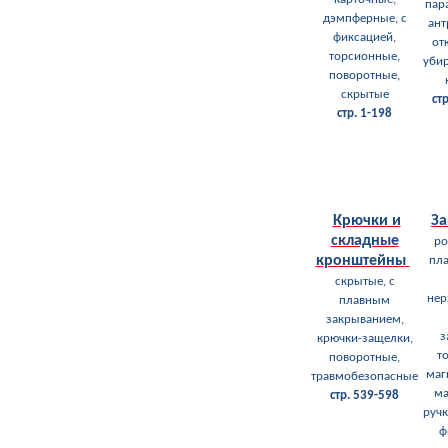
пар
дэмпферные, с
ант
фиксацией,
от
торсионные,
уби
поворотные,
скрытые
ст
стр. 1-198
Крючки и
З
складные
ро
кронштейны
пла
скрытые, с
не
плавным
закрыванием,
з
крючки-защелки,
т
поворотные,
маг
травмобезопасные
ма
стр. 539-598
ручк
ф