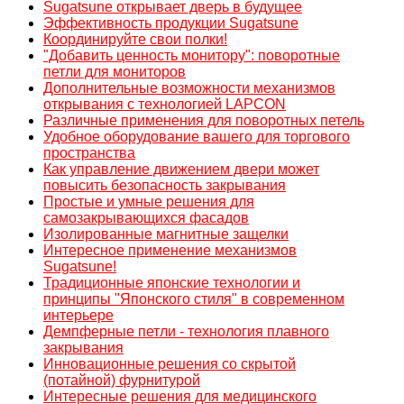
Sugatsune открывает дверь в будущее
Эффективность продукции Sugatsune
Координируйте свои полки!
"Добавить ценность монитору": поворотные
петли для мониторов
Дополнительные возможности механизмов
открывания с технологией LAPCON
Различные применения для поворотных петель
Удобное оборудование вашего для торгового
пространства
Как управление движением двери может
повысить безопасность закрывания
Простые и умные решения для
самозакрывающихся фасадов
Изолированные магнитные защелки
Интересное применение механизмов
Sugatsune!
Традиционные японские технологии и
принципы "Японского стиля" в современном
интерьере
Демпферные петли - технология плавного
закрывания
Инновационные решения со скрытой
(потайной) фурнитурой
Интересные решения для медицинского