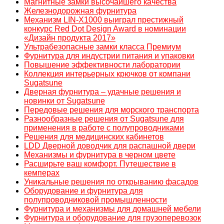
Магнитные замки высочайшего качества
Железнодорожная фурнитура
Механизм LIN-X1000 выиграл престижный
конкурс Red Dot Design Award в номинации
«Дизайн продукта 2017»
Ультрабезопасные замки класса Премиум
Фурнитура для индустрии питания и упаковки
Повышение эффективности лаборатории
Коллекция интерьерных крючков от компани
Sugatsune
Дверная фурнитура – удачные решения и
новинки от Sugatsune
Передовые решения для морского транспорта
Разнообразные решения от Sugatsune для
применения в работе с полупроводниками
Решения для медицинских кабинетов
LDD Дверной доводчик для распашной двери
Механизмы и фурнитура в черном цвете
Расширьте ваш комфорт. Путешествие в
кемперах
Уникальные решения по открыванию фасадов
Оборудование и фурнитура для
полупроводниковой промышленности
Фурнитура и механизмы для домашней мебели
Фурнитура и оборудование для грузоперевозок