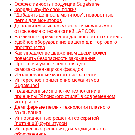
Эффективность продукции Sugatsune
Координируйте свои полки!
"Добавить ценность монитору": поворотные
петли для мониторов
Дополнительные возможности механизмов
открывания с технологией LAPCON
Различные применения для поворотных петель
Удобное оборудование вашего для торгового
пространства
Как управление движением двери может
повысить безопасность закрывания
Простые и умные решения для
самозакрывающихся фасадов
Изолированные магнитные защелки
Интересное применение механизмов
Sugatsune!
Традиционные японские технологии и
принципы "Японского стиля" в современном
интерьере
Демпферные петли - технология плавного
закрывания
Инновационные решения со скрытой
(потайной) фурнитурой
Интересные решения для медицинского
оборудования