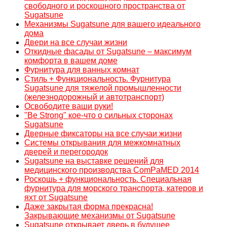
свободного и роскошного пространства от
Sugatsune
Механизмы Sugatsune для вашего идеального
дома
Двери на все случаи жизни
Откидные фасады от Sugatsune – максимум
комфорта в вашем доме
Фурнитура для ванных комнат
Стиль + Функциональность. Фурнитура
Sugatsune для тяжелой промышленности
(железнодорожный и автотранспорт)
Освободите ваши руки!
"Be Strong" кое-что о сильных сторонах
Sugatsune
Дверные фиксаторы на все случаи жизни
Системы открывания для межкомнатных
дверей и перегородок
Sugatsune на выставке решений для
медицинского производства ComPaMED 2014
Роскошь + функциональность. Специальная
фурнитура для морского транспорта, катеров и
яхт от Sugatsune
Даже закрытая форма прекрасна!
Закрывающие механизмы от Sugatsune
Sugatsune открывает дверь в будущее