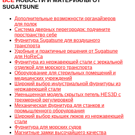
ВСЕ
НОВОСТИ И МАТЕРИАЛЫ ОТ
SUGATSUNE
Дополнительные возможности органайзеров
для полок
Система дверных перегородок: подчините
пространство себе
Фурнитура Sugatsune для воздушного
транспорта
Удобные и практичные решения от Sugatsune
для HoReCa
Фурнитура из нержавеющей стали c зеркальной
отделкой для морского транспорта
Оборудование для стерильных помещений и
медицинских учреждений
Широкий выбор индустриальной фурнитуры из
нержавеющей стали
Уменьшенная модель скрытых петель HES3D с
трехмерной регулировкой
Механическая фурнитура для станков и
промышленного оборудования
Широкий выбор крышек люков из нержавеющей
стали
Фурнитура для морских судов
Магнитные замки высочайшего качества