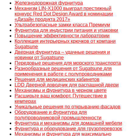
Железнодорожная фурнитура
Механизм LIN-X1000 выиграл престижный
конкурс Red Dot Design Award в номинации
«Дизайн продукта 2017»
Ультрабезопасные замки класса Премиум
Фурнитура для индустрии питания и упаковки
Повышение эффективности лаборатории
Коллекция интерьерных крючков от компани
Sugatsune
Дверная фурнитура – удачные решения и
новинки от Sugatsune
Передовые решения для морского транспорта
Разнообразные решения от Sugatsune для
применения в работе с полупроводниками
Решения для медицинских кабинетов
LDD Дверной доводчик для распашной двери
Механизмы и фурнитура в черном цвете
Расширьте ваш комфорт. Путешествие в
кемперах
Уникальные решения по открыванию фасадов
Оборудование и фурнитура для
полупроводниковой промышленности
Фурнитура и механизмы для домашней мебели
Фурнитура и оборудование для грузоперевозок
Механизмы и фурнитура для максимально