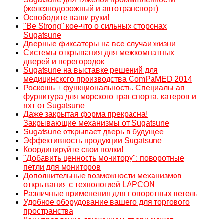
(железнодорожный и автотранспорт)
Освободите ваши руки!
"Be Strong" кое-что о сильных сторонах
Sugatsune
Дверные фиксаторы на все случаи жизни
Системы открывания для межкомнатных
дверей и перегородок
Sugatsune на выставке решений для
медицинского производства ComPaMED 2014
Роскошь + функциональность. Специальная
фурнитура для морского транспорта, катеров и
яхт от Sugatsune
Даже закрытая форма прекрасна!
Закрывающие механизмы от Sugatsune
Sugatsune открывает дверь в будущее
Эффективность продукции Sugatsune
Координируйте свои полки!
"Добавить ценность монитору": поворотные
петли для мониторов
Дополнительные возможности механизмов
открывания с технологией LAPCON
Различные применения для поворотных петель
Удобное оборудование вашего для торгового
пространства