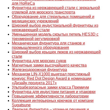
для HoReCa
Фурнитура из нержавеющей стали c зеркальной
отделкой для морского транспорта
Оборудование для стерильных помещений и
медицинских учреждений
Широкий выбор индустриальной фурнитуры из
нержавеющей стали
Уменьшенная модель скрытых петель HES3D с
трехмерной регулировкой
Механическая фурнитура для станков и
промышленного оборудования
Широкий выбор крышек люков из нержавеющей
стали
Фурнитура для морских судов
Магнитные замки высочайшего качества
Железнодорожная фурнитура
Механизм LIN-X1000 выиграл престижный
конкурс Red Dot Design Award в номинации
«Дизайн продукта 2017»
Ультрабезопасные замки класса Премиум
Фурнитура для индустрии питания и упаковки
Повышение эффективности лаборатории
Коллекция интерьерных крючков от компани
Sugatsune
Дверная фурнитура – удачные решения и