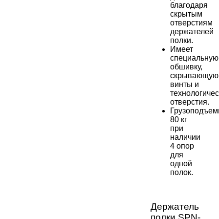
благодаря
скрытым
отверстиям
держателей
полки.
Имеет
специальную
обшивку,
скрывающую
винты и
технологичес
отверстия.
Грузоподъем
80 кг
при
наличии
4 опор
для
одной
полок.
Держатель
полки SPN-