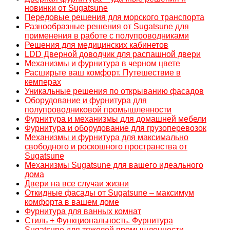
новинки от Sugatsune
Передовые решения для морского транспорта
Разнообразные решения от Sugatsune для
применения в работе с полупроводниками
Решения для медицинских кабинетов
LDD Дверной доводчик для распашной двери
Механизмы и фурнитура в черном цвете
Расширьте ваш комфорт. Путешествие в
кемперах
Уникальные решения по открыванию фасадов
Оборудование и фурнитура для
полупроводниковой промышленности
Фурнитура и механизмы для домашней мебели
Фурнитура и оборудование для грузоперевозок
Механизмы и фурнитура для максимально
свободного и роскошного пространства от
Sugatsune
Механизмы Sugatsune для вашего идеального
дома
Двери на все случаи жизни
Откидные фасады от Sugatsune – максимум
комфорта в вашем доме
Фурнитура для ванных комнат
Стиль + Функциональность. Фурнитура
Sugatsune для тяжелой промышленности