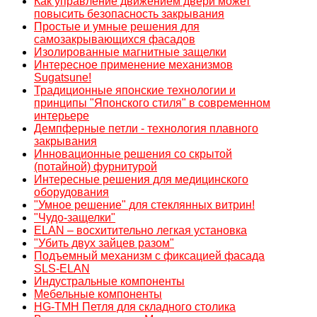
Как управление движением двери может
повысить безопасность закрывания
Простые и умные решения для
самозакрывающихся фасадов
Изолированные магнитные защелки
Интересное применение механизмов
Sugatsune!
Традиционные японские технологии и
принципы "Японского стиля" в современном
интерьере
Демпферные петли - технология плавного
закрывания
Инновационные решения со скрытой
(потайной) фурнитурой
Интересные решения для медицинского
оборудования
"Умное решение" для стеклянных витрин!
"Чудо-защелки"
ELAN – восхитительно легкая установка
"Убить двух зайцев разом"
Подъемный механизм с фиксацией фасада
SLS-ELAN
Индустральные компоненты
Мебельные компоненты
HG-TMH Петля для складного столика