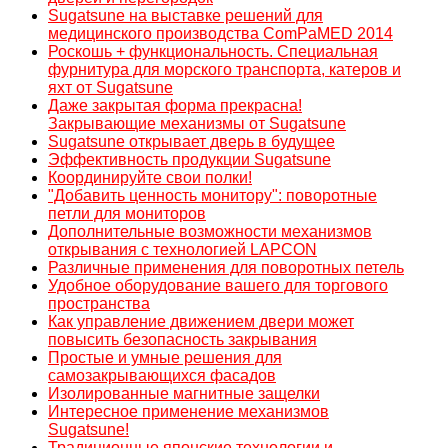
Sugatsune на выставке решений для
медицинского производства ComPaMED 2014
Роскошь + функциональность. Специальная
фурнитура для морского транспорта, катеров и
яхт от Sugatsune
Даже закрытая форма прекрасна!
Закрывающие механизмы от Sugatsune
Sugatsune открывает дверь в будущее
Эффективность продукции Sugatsune
Координируйте свои полки!
"Добавить ценность монитору": поворотные
петли для мониторов
Дополнительные возможности механизмов
открывания с технологией LAPCON
Различные применения для поворотных петель
Удобное оборудование вашего для торгового
пространства
Как управление движением двери может
повысить безопасность закрывания
Простые и умные решения для
самозакрывающихся фасадов
Изолированные магнитные защелки
Интересное применение механизмов
Sugatsune!
Традиционные японские технологии и