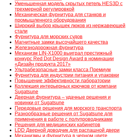
Уменьшенная модель скрытых петель HES3D с
трехмерной регулировкой
Механическая фурнитура для станков и
промышленного оборудования
Широкий выбор крышек люков из нержавеющей
стали
Фурнитура для морских судов
Магнитные замки высочайшего качества
Железнодорожная фурнитура
Механизм LIN-X1000 выиграл престижный
конкурс Red Dot Design Award в номинации
«Дизайн продукта 2017»
Ультрабезопасные замки класса Премиум
Фурнитура для индустрии питания и упаковки
Повышение эффективности лаборатории
Коллекция интерьерных крючков от компани
Sugatsune
Дверная фурнитура – удачные решения и
новинки от Sugatsune
Передовые решения для морского транспорта
Разнообразные решения от Sugatsune для
применения в работе с полупроводниками
Решения для медицинских кабинетов
LDD Дверной доводчик для распашной двери
Механизмы и фурнитура в черном цвете