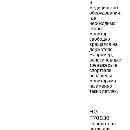
и
медицинского
оборудования,
где
необходимо,
чтобы
монитор
свободно
вращался на
держателе.
Например,
велосипедные
тренажеры в
спортзале
оснащены
мониторами
на именно
таких петл
ях.
HG-
T70S30
Поворотная
петля для