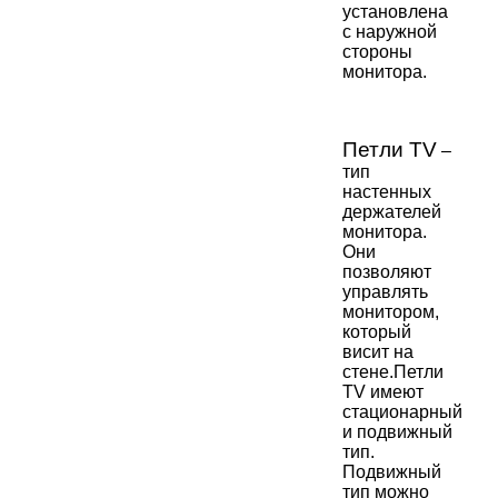
установлена
с наружной
стороны
монитора.
Петли TV
–
тип
настенных
держателей
монитора.
Они
позволяют
управлять
монитором,
который
висит на
стене.
Петли
TV имеют
стационарный
и подвижный
тип.
Подвижный
тип можно