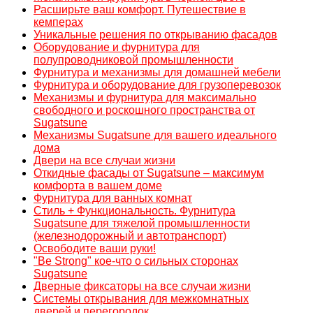
Расширьте ваш комфорт. Путешествие в
кемперах
Уникальные решения по открыванию фасадов
Оборудование и фурнитура для
полупроводниковой промышленности
Фурнитура и механизмы для домашней мебели
Фурнитура и оборудование для грузоперевозок
Механизмы и фурнитура для максимально
свободного и роскошного пространства от
Sugatsune
Механизмы Sugatsune для вашего идеального
дома
Двери на все случаи жизни
Откидные фасады от Sugatsune – максимум
комфорта в вашем доме
Фурнитура для ванных комнат
Стиль + Функциональность. Фурнитура
Sugatsune для тяжелой промышленности
(железнодорожный и автотранспорт)
Освободите ваши руки!
"Be Strong" кое-что о сильных сторонах
Sugatsune
Дверные фиксаторы на все случаи жизни
Системы открывания для межкомнатных
дверей и перегородок