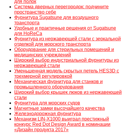
для полок
Система дверных перегородок: подчините
пространство себе
Фурнитура Sugatsune для воздушного
транспорта
Удобные и практичные решения от Sugatsune
для HoReCa
Фурнитура из нержавеющей стали c зеркальной
отделкой для морского транспорта
Оборудование для стерильных помещений и
медицинских учреждений
Широкий выбор индустриальной фурнитуры из
нержавеющей стали
Уменьшенная модель скрытых петель HES3D с
трехмерной регулировкой
Механическая фурнитура для станков и
промышленного оборудования
Широкий выбор крышек люков из нержавеющей
стали
Фурнитура для морских судов
Магнитные замки высочайшего качества
Железнодорожная фурнитура
Механизм LIN-X1000 выиграл престижный
конкурс Red Dot Design Award в номинации
«Дизайн продукта 2017»