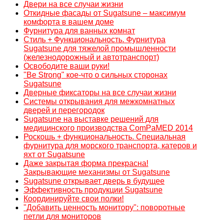
Двери на все случаи жизни
Откидные фасады от Sugatsune – максимум
комфорта в вашем доме
Фурнитура для ванных комнат
Стиль + Функциональность. Фурнитура
Sugatsune для тяжелой промышленности
(железнодорожный и автотранспорт)
Освободите ваши руки!
"Be Strong" кое-что о сильных сторонах
Sugatsune
Дверные фиксаторы на все случаи жизни
Системы открывания для межкомнатных
дверей и перегородок
Sugatsune на выставке решений для
медицинского производства ComPaMED 2014
Роскошь + функциональность. Специальная
фурнитура для морского транспорта, катеров и
яхт от Sugatsune
Даже закрытая форма прекрасна!
Закрывающие механизмы от Sugatsune
Sugatsune открывает дверь в будущее
Эффективность продукции Sugatsune
Координируйте свои полки!
"Добавить ценность монитору": поворотные
петли для мониторов