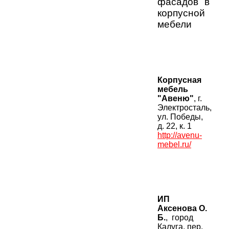
фасадов в
корпусной
мебели
Корпусная
мебель
"Авеню"
, г.
Электросталь,
ул. Победы,
д. 22, к. 1
http://avenu-
mebel.ru/
ИП
Аксенова О.
Б.
, город
Калуга, пер.