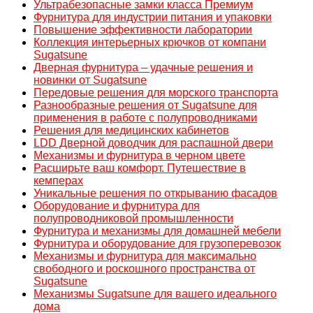
Ультрабезопасные замки класса Премиум
Фурнитура для индустрии питания и упаковки
Повышение эффективности лаборатории
Коллекция интерьерных крючков от компани
Sugatsune
Дверная фурнитура – удачные решения и
новинки от Sugatsune
Передовые решения для морского транспорта
Разнообразные решения от Sugatsune для
применения в работе с полупроводниками
Решения для медицинских кабинетов
LDD Дверной доводчик для распашной двери
Механизмы и фурнитура в черном цвете
Расширьте ваш комфорт. Путешествие в
кемперах
Уникальные решения по открыванию фасадов
Оборудование и фурнитура для
полупроводниковой промышленности
Фурнитура и механизмы для домашней мебели
Фурнитура и оборудование для грузоперевозок
Механизмы и фурнитура для максимально
свободного и роскошного пространства от
Sugatsune
Механизмы Sugatsune для вашего идеального
дома