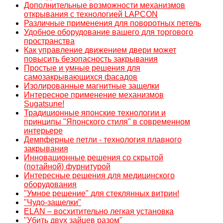
Дополнительные возможности механизмов
открывания с технологией LAPCON
Различные применения для поворотных петель
Удобное оборудование вашего для торгового
пространства
Как управление движением двери может
повысить безопасность закрывания
Простые и умные решения для
самозакрывающихся фасадов
Изолированные магнитные защелки
Интересное применение механизмов
Sugatsune!
Традиционные японские технологии и
принципы "Японского стиля" в современном
интерьере
Демпферные петли - технология плавного
закрывания
Инновационные решения со скрытой
(потайной) фурнитурой
Интересные решения для медицинского
оборудования
"Умное решение" для стеклянных витрин!
"Чудо-защелки"
ELAN – восхитительно легкая установка
"Убить двух зайцев разом"