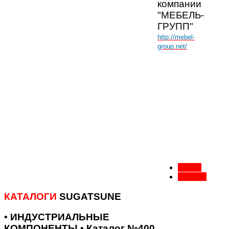
компании
"МЕБЕЛЬ-
ГРУПП"
http://mebel-
group.net/
Назад
Вперед
КАТАЛОГИ
SUGATSUNE
• ИНДУСТРИАЛЬНЫЕ
КОМПОНЕНТЫ • Каталог №400